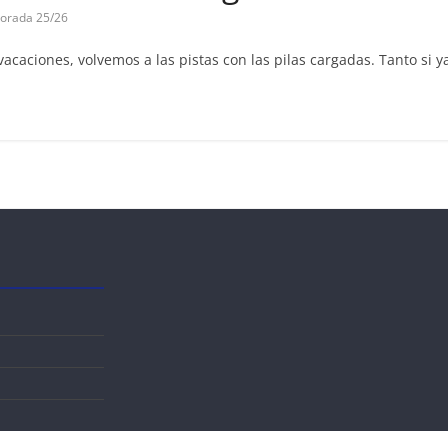
orada 25/26
caciones, volvemos a las pistas con las pilas cargadas. Tanto si y