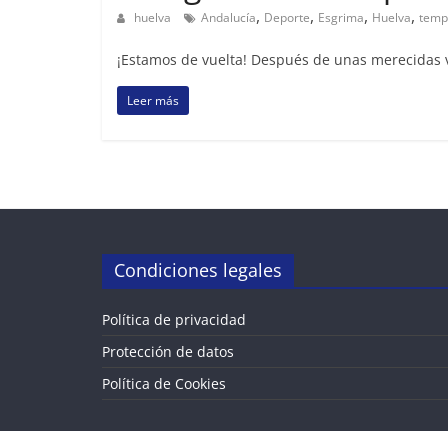
,
,
,
,
huelva
Andalucía
Deporte
Esgrima
Huelva
temp
¡Estamos de vuelta! Después de unas merecidas va
Leer más
Condiciones legales
Política de privacidad
Protección de datos
Política de Cookies