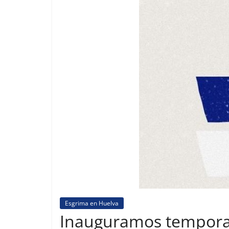
2003
Esgrima en Huelva
Inauguramos tempora