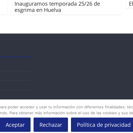
Inauguramos temporada 25/26 de
E
esgrima en Huelva
para poder acceder y usar tu información con diferentes finalidades: técn
ndo. Para obtener más información sobre el uso de las cookies y sus de
Aceptar
Rechazar
Política de privacidad